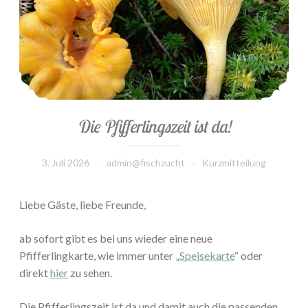
Die Pfifferlingszeit ist da!
3. Juli 2026
admin@fischzucht
Kurzmitteilung
Liebe Gäste, liebe Freunde,
ab sofort gibt es bei uns wieder eine neue
Pfifferlingkarte, wie immer unter „
Speisekarte
“ oder
direkt
hier
zu sehen.
Die Pfifferlingszeit ist da und damit auch die passenden